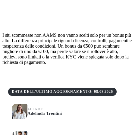
Strumenti
Strumenti variabili, da
Gioco
nazionali più
controllare prima del
responsabile
strutturati.
deposito.
I siti scommesse non AAMS non vanno scelti solo per un bonus più
alto. La differenza principale riguarda licenza, controlli, pagamenti e
trasparenza delle condizioni. Un bonus da €500 può sembrare
migliore di uno da €100, ma perde valore se il rollover è alto, i
prelievi sono limitati o la verifica KYC viene spiegata solo dopo la
richiesta di pagamento.
DATA DELL'ULTIMO AGGIORNAMENTO: 08.08.2026
AUTRICE
Adelinda Trentini