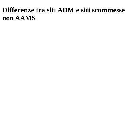
Differenze tra siti ADM e siti scommesse
non AAMS
Siti ADM in
Aspetto
Siti scommesse non AAMS
Italia
Autorizzazione
Licenza estera, spesso
ADM per il
Licenza
Curaçao, MGA o altre
mercato
autorità internazionali.
italiano.
Procedura
Verifica
obbligatoria e
Di solito richiesta prima del
KYC
più
primo prelievo.
standardizzata.
Offerte più
Bonus più alti, ma con