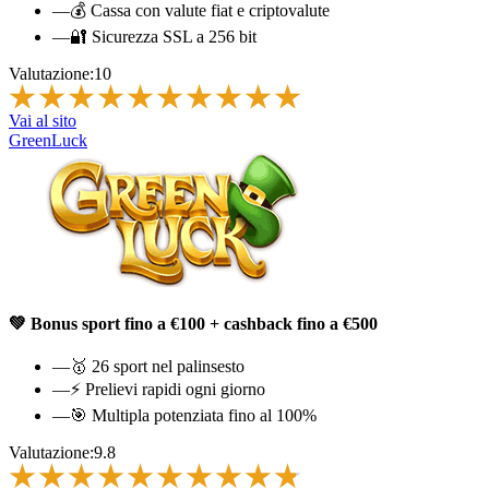
—
💰 Cassa con valute fiat e criptovalute
—
🔐 Sicurezza SSL a 256 bit
Valutazione:10
Vai al sito
GreenLuck
💚 Bonus sport fino a €100 + cashback fino a €500
—
🥇 26 sport nel palinsesto
—
⚡️ Prelievi rapidi ogni giorno
—
🎯 Multipla potenziata fino al 100%
Valutazione:9.8