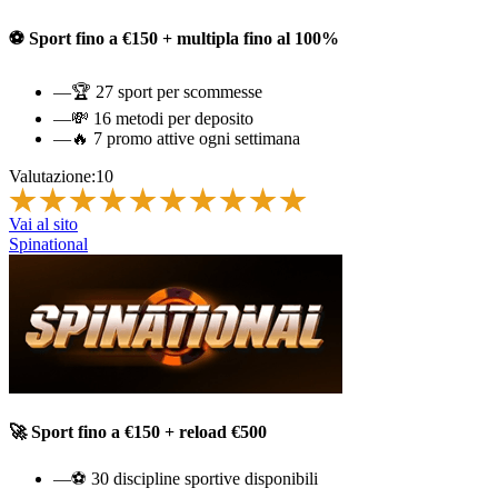
⚽️ Sport fino a €150 + multipla fino al 100%
—
🏆 27 sport per scommesse
—
💸 16 metodi per deposito
—
🔥 7 promo attive ogni settimana
Valutazione:10
Vai al sito
Spinational
🚀 Sport fino a €150 + reload €500
—
⚽️ 30 discipline sportive disponibili