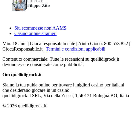
EDITORE
Filippo Zito
Siti scommesse non AAMS
Casino online stranieri
Min. 18 anni | Gioca responsabilmente | Aiuto Gioco: 800 558 822 |
GiocaResponsabile.it |
Termini e condizioni applicabili
Contenuto commerciale: Tutte le recensioni su quellidigrock.it
devono essere considerate come pubblicità.
Om quellidigrock.it
Siamo la tua guida online per trovare i migliori casinò per italiani
che desiderano giocare in un casinò.
quellidigrock.it SRL, Via della Zecca, 1, 40121 Bologna BO, Italia
© 2026 quellidigrock.it