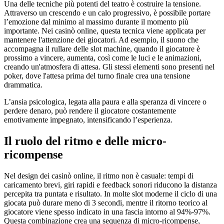
Una delle tecniche più potenti del teatro è costruire la tensione.
Attraverso un crescendo e un calo progressivo, è possibile portare
l’emozione dal minimo al massimo durante il momento più
importante. Nei casinò online, questa tecnica viene applicata per
mantenere l'attenzione dei giocatori. Ad esempio, il suono che
accompagna il rullare delle slot machine, quando il giocatore è
prossimo a vincere, aumenta, così come le luci e le animazioni,
creando un'atmosfera di attesa. Gli stessi elementi sono presenti nel
poker, dove l'attesa prima del turno finale crea una tensione
drammatica.
L’ansia psicologica, legata alla paura e alla speranza di vincere o
perdere denaro, può rendere il giocatore costantemente
emotivamente impegnato, intensificando l’esperienza.
Il ruolo del ritmo e delle micro-
ricompense
Nel design dei casinò online, il ritmo non è casuale: tempi di
caricamento brevi, giri rapidi e feedback sonori riducono la distanza
percepita tra puntata e risultato. In molte slot moderne il ciclo di una
giocata può durare meno di 3 secondi, mentre il ritorno teorico al
giocatore viene spesso indicato in una fascia intorno al 94%-97%.
Questa combinazione crea una sequenza di micro-ricompense,