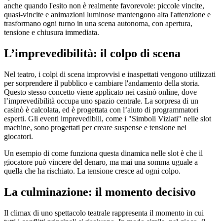
anche quando l'esito non è realmente favorevole: piccole vincite,
quasi-vincite e animazioni luminose mantengono alta l'attenzione e
trasformano ogni turno in una scena autonoma, con apertura,
tensione e chiusura immediata.
L’imprevedibilità: il colpo di scena
Nel teatro, i colpi di scena improvvisi e inaspettati vengono utilizzati
per sorprendere il pubblico e cambiare l'andamento della storia.
Questo stesso concetto viene applicato nei casinò online, dove
l’imprevedibilità occupa uno spazio centrale. La sorpresa di un
casinò è calcolata, ed è progettata con l’aiuto di programmatori
esperti. Gli eventi imprevedibili, come i "Simboli Viziati" nelle slot
machine, sono progettati per creare suspense e tensione nei
giocatori.
Un esempio di come funziona questa dinamica nelle slot è che il
giocatore può vincere del denaro, ma mai una somma uguale a
quella che ha rischiato. La tensione cresce ad ogni colpo.
La culminazione: il momento decisivo
Il climax di uno spettacolo teatrale rappresenta il momento in cui